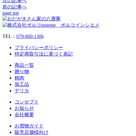
次の記事へ
前の記事へ
page top
TEL：
079‐660‐1306
プライバシーポリシー
特定商取引法に基づく表記
商品一覧
贈り物
精肉
加工品
デリカ
コンセプト
お知らせ
会社概要
お買物ガイド
販売店舗様向け