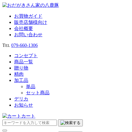
お買物ガイド
販売店舗様向け
会社概要
お問い合わせ
T
079‐660‐1306
EL
コンセプト
商品一覧
贈り物
精肉
加工品
単品
セット商品
デリカ
お知らせ
カート