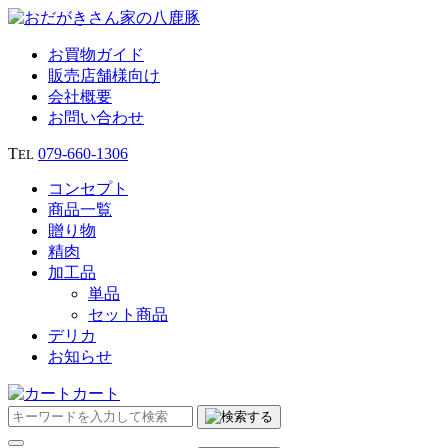
お買物ガイド
販売店舗様向け
会社概要
お問い合わせ
T
079‐660‐1306
EL
コンセプト
商品一覧
贈り物
精肉
加工品
単品
セット商品
デリカ
お知らせ
カート