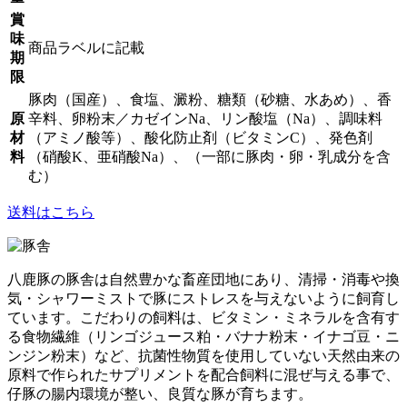
賞
味
商品ラベルに記載
期
限
豚肉（国産）、食塩、澱粉、糖類（砂糖、水あめ）、香
原
辛料、卵粉末／カゼインNa、リン酸塩（Na）、調味料
材
（アミノ酸等）、酸化防止剤（ビタミンC）、発色剤
料
（硝酸K、亜硝酸Na）、（一部に豚肉・卵・乳成分を含
む）
送料はこちら
八鹿豚の豚舎は自然豊かな畜産団地にあり、清掃・消毒や換
気・シャワーミストで豚にストレスを与えないように飼育し
ています。こだわりの飼料は、ビタミン・ミネラルを含有す
る食物繊維（リンゴジュース粕・バナナ粉末・イナゴ豆・ニ
ンジン粉末）など、抗菌性物質を使用していない天然由来の
原料で作られたサプリメントを配合飼料に混ぜ与える事で、
仔豚の腸内環境が整い、良質な豚が育ちます。