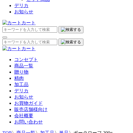
デリカ
お知らせ
カート
カート
コンセプト
商品一覧
贈り物
精肉
加工品
デリカ
お知らせ
お買物ガイド
販売店舗様向け
会社概要
お問い合わせ
TOP
〉
商品一覧
〉
加工品
〉
単品
〉
ポークローフ 200g