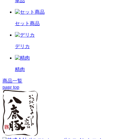
単品
セット商品
デリカ
精肉
商品一覧
page top