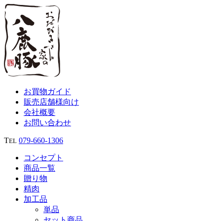
お買物ガイド
販売店舗様向け
会社概要
お問い合わせ
T
079‐660‐1306
EL
コンセプト
商品一覧
贈り物
精肉
加工品
単品
セット商品