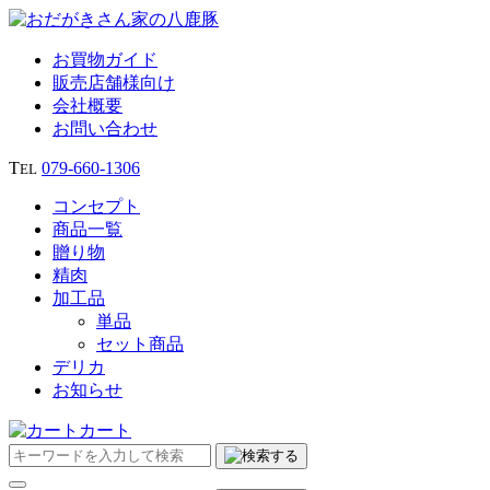
お買物ガイド
販売店舗様向け
会社概要
お問い合わせ
T
079‐660‐1306
EL
コンセプト
商品一覧
贈り物
精肉
加工品
単品
セット商品
デリカ
お知らせ
カート