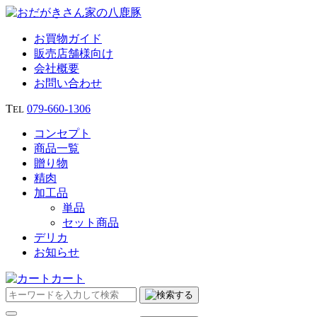
お買物ガイド
販売店舗様向け
会社概要
お問い合わせ
T
079‐660‐1306
EL
コンセプト
商品一覧
贈り物
精肉
加工品
単品
セット商品
デリカ
お知らせ
カート