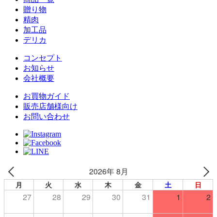
贈り物
精肉
加工品
デリカ
コンセプト
お知らせ
会社概要
お買物ガイド
販売店舗様向け
お問い合わせ
2026年 8月
月
火
水
木
金
土
日
27
28
29
30
31
1
2