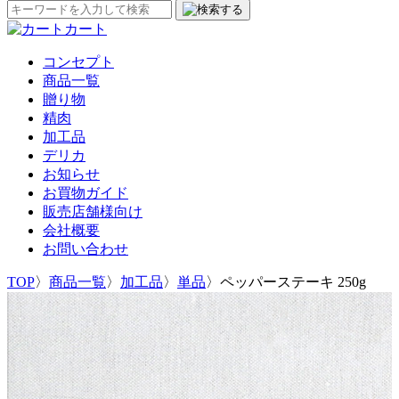
カート
コンセプト
商品一覧
贈り物
精肉
加工品
デリカ
お知らせ
お買物ガイド
販売店舗様向け
会社概要
お問い合わせ
TOP
〉
商品一覧
〉
加工品
〉
単品
〉
ペッパーステーキ 250g