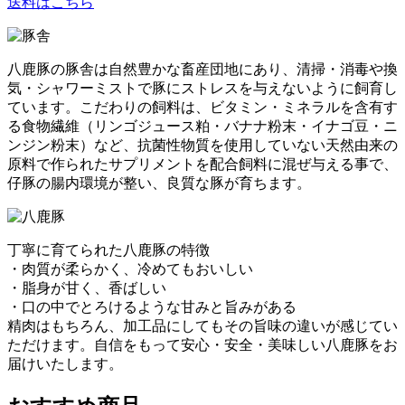
送料はこちら
八鹿豚の豚舎は自然豊かな畜産団地にあり、清掃・消毒や換
気・シャワーミストで豚にストレスを与えないように飼育し
ています。こだわりの飼料は、ビタミン・ミネラルを含有す
る食物繊維（リンゴジュース粕・バナナ粉末・イナゴ豆・ニ
ンジン粉末）など、抗菌性物質を使用していない天然由来の
原料で作られたサプリメントを配合飼料に混ぜ与える事で、
仔豚の腸内環境が整い、良質な豚が育ちます。
丁寧に育てられた八鹿豚の特徴
・肉質が柔らかく、冷めてもおいしい
・脂身が甘く、香ばしい
・口の中でとろけるような甘みと旨みがある
精肉はもちろん、加工品にしてもその旨味の違いが感じてい
ただけます。自信をもって安心・安全・美味しい八鹿豚をお
届けいたします。