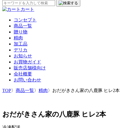
カート
コンセプト
商品一覧
贈り物
精肉
加工品
デリカ
お知らせ
お買物ガイド
販売店舗様向け
会社概要
お問い合わせ
TOP
〉
商品一覧
〉
精肉
〉
おだがきさん家の八鹿豚 ヒレ2本
おだがきさん家の八鹿豚 ヒレ2本
冷凍配送