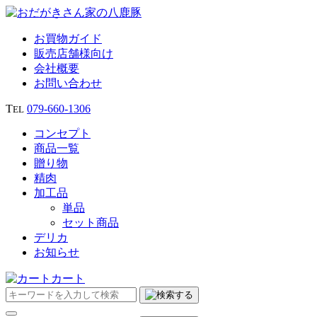
お買物ガイド
販売店舗様向け
会社概要
お問い合わせ
T
079‐660‐1306
EL
コンセプト
商品一覧
贈り物
精肉
加工品
単品
セット商品
デリカ
お知らせ
カート