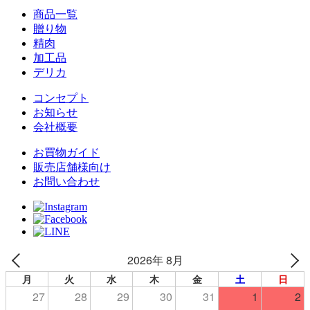
商品一覧
贈り物
精肉
加工品
デリカ
コンセプト
お知らせ
会社概要
お買物ガイド
販売店舗様向け
お問い合わせ
2026年 8月
月
火
水
木
金
土
日
27
28
29
30
31
1
2