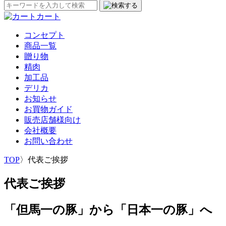
カート
コンセプト
商品一覧
贈り物
精肉
加工品
デリカ
お知らせ
お買物ガイド
販売店舗様向け
会社概要
お問い合わせ
TOP
〉
代表ご挨拶
代表ご挨拶
「但馬一の豚」から「日本一の豚」へ